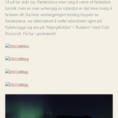
Ut på tur aldri sur, Rødøyløva viser seg å være et fantastisk
turmål, men er man avhengig av rullestol er det ikke mulig å
ta turen dit. Da hele vennegjengen besteg toppen av
Rødøyløva, var alternativet å sette rullestolen igjen på
flytebrygga og dra på “Skjergårdstur” i “Bustern” med Odd
Rossvoll. Fin tur i godværet!