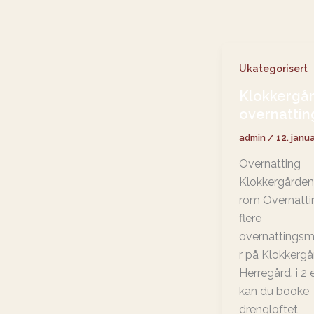
Ukategorisert
Klokkergå
overnattin
admin
/
12. janu
Overnatting
Klokkergårde
rom Overnattin
flere
overnattingsm
r på Klokkerg
Herregård. i 2 
kan du booke
drengloftet,