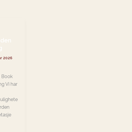
rden
g
ar 2026
n Book
g Vi har
ulighete
ården
etasje