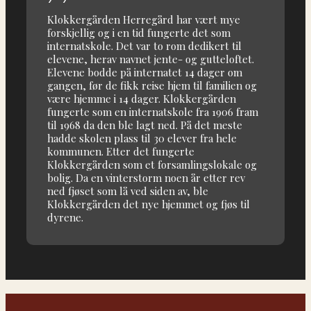
Klokkergården Herregård har vært mye
forskjellig og i en tid fungerte det som
internatskole. Det var to rom dedikert til
elevene, herav navnet jente- og gutteloftet.
Elevene bodde på internatet 14 dager om
gangen, før de fikk reise hjem til familien og
være hjemme i 14 dager. Klokkergården
fungerte som en internatskole fra 1906 fram
til 1968 da den ble lagt ned. På det meste
hadde skolen plass til 30 elever fra hele
kommunen. Etter det fungerte
Klokkergården som et forsamlingslokale og
bolig. Da en vinterstorm noen år etter rev
ned fjøset som lå ved siden av, ble
Klokkergården det nye hjemmet og fjøs til
dyrene.