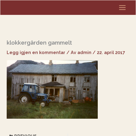
Hopp
rett
til
innholdet
klokkergården gammelt
Legg igjen en kommentar
/ Av
admin
/
22. april 2017
PREVIOUS