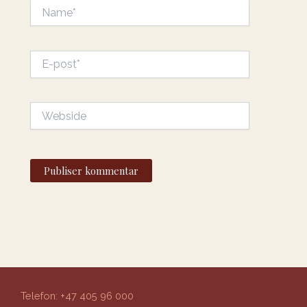
Name*
E-
post*
Webside
Telefon: +47 405 96 000